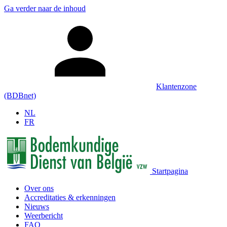
Ga verder naar de inhoud
Klantenzone
(BDBnet)
NL
FR
Startpagina
Over ons
Accreditaties & erkenningen
Nieuws
Weerbericht
FAQ