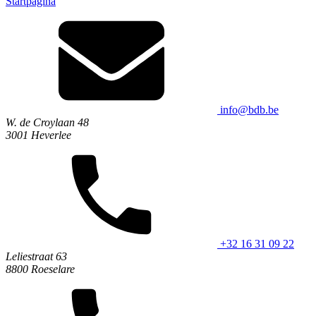
Startpagina
info@bdb.be
W. de Croylaan 48
3001 Heverlee
+32 16 31 09 22
Leliestraat 63
8800 Roeselare