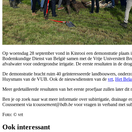
Op woensdag 28 september vond in Kinrooi een demonstratie plaats in
Bodemkundige Dienst van België samen met de Vrije Universiteit Bru
afvalwater voor ondergrondse irrigatie. De eerste resultaten in de d
De demonstratie bracht ruim 40 geïnteresseerde landbouwers, onder
Huysmans van de VUB. Ook de nieuwsdiensten van de
vrt
,
Het Bel
Meer gedetailleerde resultaten van het eerste proefjaar zullen later di
Ben je op zoek naar wat meer informatie over subirrigatie, drainage 
Coussement via
tcoussement@bdb.be
voor vragen in verband met subi
Foto: © vrt
Ook interessant