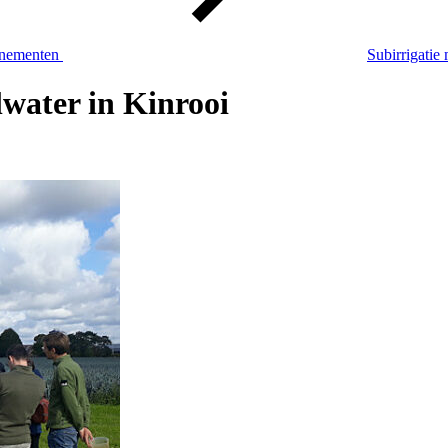
nementen
Subirrigatie
lwater in Kinrooi