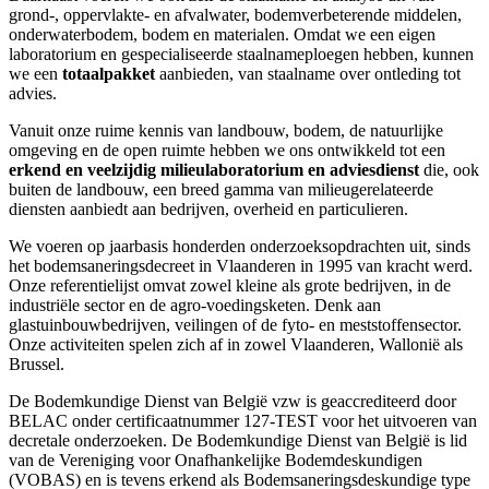
grond-, oppervlakte- en afvalwater, bodemverbeterende middelen,
onderwaterbodem, bodem en materialen. Omdat we een eigen
laboratorium en gespecialiseerde staalnameploegen hebben, kunnen
we een
totaalpakket
aanbieden, van staalname over ontleding tot
advies.
Vanuit onze ruime kennis van landbouw, bodem, de natuurlijke
omgeving en de open ruimte hebben we ons ontwikkeld tot een
erkend en veelzijdig milieulaboratorium en adviesdienst
die, ook
buiten de landbouw, een breed gamma van milieugerelateerde
diensten aanbiedt aan bedrijven, overheid en particulieren.
We voeren op jaarbasis honderden onderzoeksopdrachten uit, sinds
het bodemsaneringsdecreet in Vlaanderen in 1995 van kracht werd.
Onze referentielijst omvat zowel kleine als grote bedrijven, in de
industriële sector en de agro-voedingsketen. Denk aan
glastuinbouwbedrijven, veilingen of de fyto- en meststoffensector.
Onze activiteiten spelen zich af in zowel Vlaanderen, Wallonië als
Brussel.
De Bodemkundige Dienst van België vzw is geaccrediteerd door
BELAC onder certificaatnummer 127-TEST voor het uitvoeren van
decretale onderzoeken. De Bodemkundige Dienst van België is lid
van de Vereniging voor Onafhankelijke Bodemdeskundigen
(VOBAS) en is tevens erkend als Bodemsaneringsdeskundige type