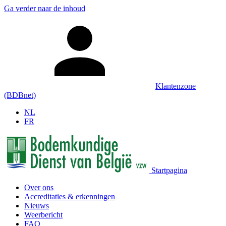
Ga verder naar de inhoud
Klantenzone
(BDBnet)
NL
FR
Startpagina
Over ons
Accreditaties & erkenningen
Nieuws
Weerbericht
FAQ