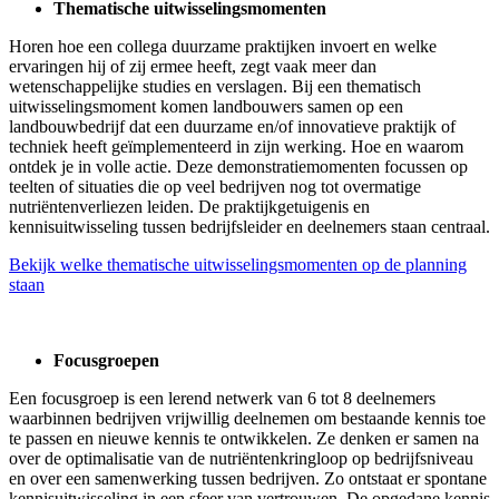
Thematische uitwisselingsmomenten
Horen hoe een collega duurzame praktijken invoert en welke
ervaringen hij of zij ermee heeft, zegt vaak meer dan
wetenschappelijke studies en verslagen. Bij een thematisch
uitwisselingsmoment komen landbouwers samen op een
landbouwbedrijf dat een duurzame en/of innovatieve praktijk of
techniek heeft geïmplementeerd in zijn werking. Hoe en waarom
ontdek je in volle actie. Deze demonstratiemomenten focussen op
teelten of situaties die op veel bedrijven nog tot overmatige
nutriëntenverliezen leiden. De praktijkgetuigenis en
kennisuitwisseling tussen bedrijfsleider en deelnemers staan centraal.
Bekijk welke thematische uitwisselingsmomenten op de planning
staan
Focusgroepen
Een focusgroep is een lerend netwerk van 6 tot 8 deelnemers
waarbinnen bedrijven vrijwillig deelnemen om bestaande kennis toe
te passen en nieuwe kennis te ontwikkelen. Ze denken er samen na
over de optimalisatie van de nutriëntenkringloop op bedrijfsniveau
en over een samenwerking tussen bedrijven. Zo ontstaat er spontane
kennisuitwisseling in een sfeer van vertrouwen. De opgedane kennis