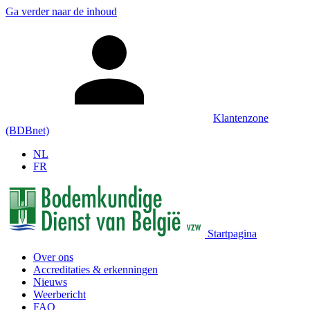
Ga verder naar de inhoud
Klantenzone
(BDBnet)
NL
FR
Startpagina
Over ons
Accreditaties & erkenningen
Nieuws
Weerbericht
FAQ