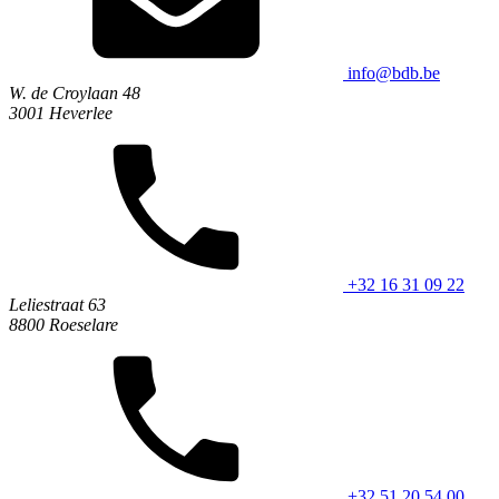
info@bdb.be
W. de Croylaan 48
3001 Heverlee
+32 16 31 09 22
Leliestraat 63
8800 Roeselare
+32 51 20 54 00