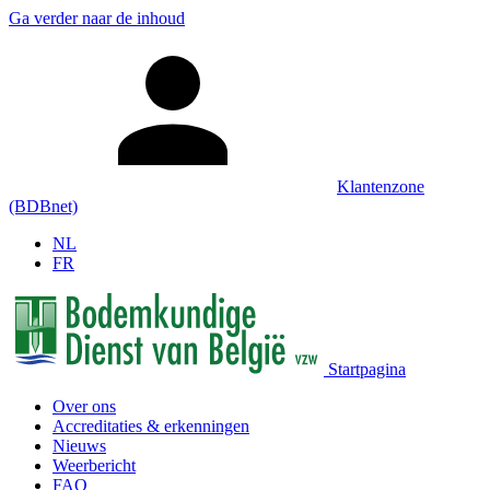
Ga verder naar de inhoud
Klantenzone
(BDBnet)
NL
FR
Startpagina
Over ons
Accreditaties & erkenningen
Nieuws
Weerbericht
FAQ