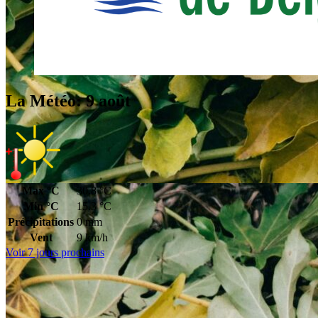
La Météo: 9 août
Max °C
30.8 °C
Min °C
15.3 °C
Précipitations
0 mm
Vent
9 km/h
Voir 7 jours prochains