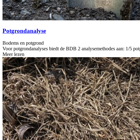
Potgrondanalyse
Bodems en potgrond
Voor potgrondanalyses biedt de BDB 2 analysemethodes aan: 1/5 potgr
Meer lezen